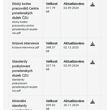
Etický kodex
Velikost
Aktualizováno
pracovníků Centra
311.79
02.09.2024
kB
poradenských
služeb ČZU
eticky-kodex-
pracovniku-centra-
poradenskych-sluzeb-
czu.pdf
Krizová intervence
Velikost
Aktualizováno
krizova-intervence.pdf
398.37
02.12.2025
kB
Standardy
Velikost
Aktualizováno
poskytovani
327.16
02.09.2024
kB
poradenskych
sluzeb CZU
standardy-
poskytovani-
poradenskych-sluzeb-
czu.pdf
Minimální
Velikost
Aktualizováno
standardy
509.45
26.11.2024
kB