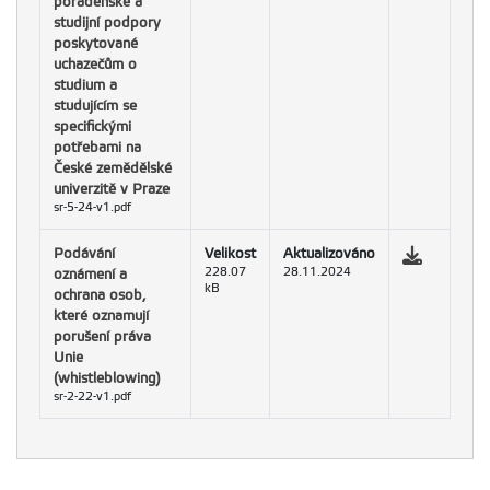
poradenské a
studijní podpory
poskytované
uchazečům o
studium a
studujícím se
specifickými
potřebami na
České zemědělské
univerzitě v Praze
sr-5-24-v1.pdf
Podávání
Velikost
Aktualizováno
oznámení a
228.07
28.11.2024
kB
ochrana osob,
které oznamují
porušení práva
Unie
(whistleblowing)
sr-2-22-v1.pdf