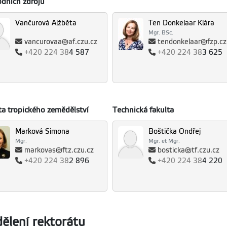
odních zdrojů
Vančurová Alžběta
Ten Donkelaar Klára
Mgr. BSc.
vancurovaa@af.czu.cz
tendonkelaar@fzp.cz
+420
224 38
4 587
+420
224 38
3 625
ta tropického zemědělství
Technická fakulta
Marková Simona
Boštička Ondřej
Mgr.
Mgr. et Mgr.
markovas@ftz.czu.cz
bosticka@tf.czu.cz
+420
224 38
2 896
+420
224 38
4 220
ělení rektorátu