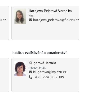
Hatajová Pelcrová Veronika
Mgr.
u.cz
hatajova_pelcrova@fld.czu.cz
Institut vzdělávání a poradenství
Klugerová Jarmila
PaedDr. Ph.D.
klugerova@ivp.czu.cz
+420
224 38
6 009