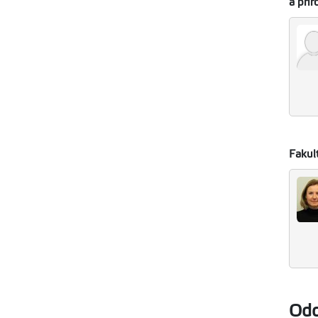
a přír
Fakul
Odd