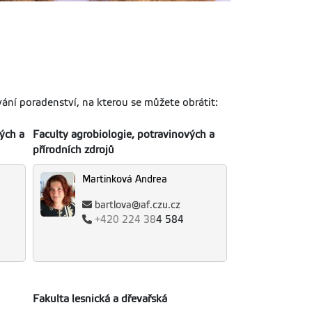
a poradenství v odborném vzdělávání, sociální pedagogiku,
pedagogiku a absolvovala doktorské studium oboru
. Ve své poradenské práci se věnuje žákům se specifickými
čení na ZŠ a SŠ. V přímé práci s klienty se zaměřuje na
, intervenci a reedukaci.
ní poradenství, na kterou se můžete obrátit:
ých a
Faculty agrobiologie, potravinových a
přírodních zdrojů
Martinková Andrea
bartlova@af.czu.cz
+420
224 38
4 584
Fakulta lesnická a dřevařská