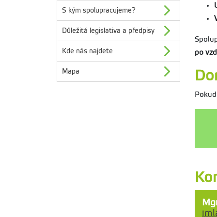
S kým spolupracujeme?
Důležitá legislativa a předpisy
Spolup
Kde nás najdete
po vzd
Mapa
Dom
Pokud 
Kon
Mgr
iml