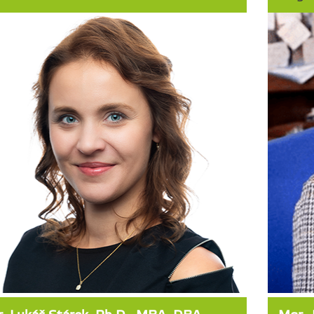
vala sociální pedagogiku (etopedii), speciální pedagogiku
Vystudoval