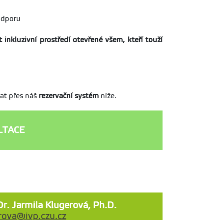
odporu
t inkluzivní prostředí otevřené všem, kteří touží
vat přes náš
rezervační systém
níže.
LTACE
r. Jarmila Klugerová, Ph.D.
rova@ivp.czu.cz