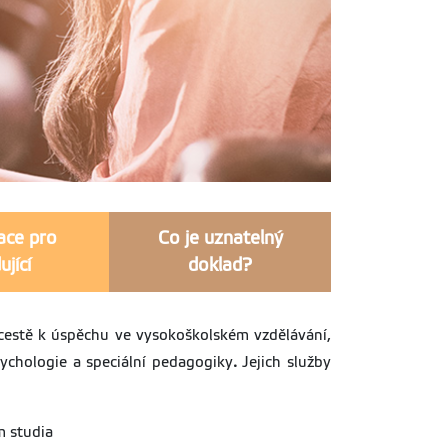
ace pro
Co je uznatelný
ující
doklad?
cestě k úspěchu ve vysokoškolském vzdělávání,
ychologie a speciální pedagogiky
.
Jejich služby
m studia