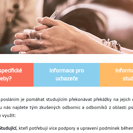
specifické
Informace pro
Inform
řeby?
uchazeče
stud
posláním je pomáhat studujícím překonávat překážky na jejich 
u nás najdete tým zkušených odbornic a odborníků z oblasti ps
využít:
Studující
, kteří potřebují více podpory a upravení podmínek běhe