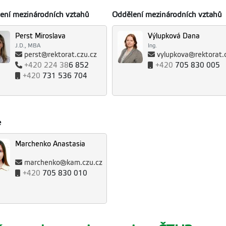
ení mezinárodních vztahů
Oddělení mezinárodních vztahů
Perst Miroslava
Výlupková Dana
J.D., MBA
Ing.
perst@rektorat.czu.cz
vylupkova@rektorat.
+420
224 38
6 852
+420
705 830 005
+420
731 536 704
e
Marchenko Anastasia
marchenko@kam.czu.cz
+420
705 830 010