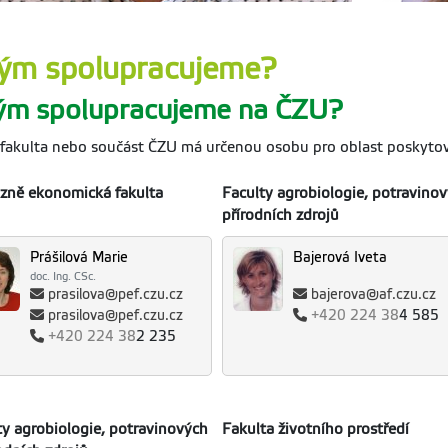
Vystudoval
val speciální pedagogiku na PedF UK v Praze. Profesně se
speciální 
přímé práci s lidmi s různým postižením či znevýhodněním,
pedagogika
ým spolupracujeme?
 se seniory, osobami s mentálním postižením a žáky ze
poruchami u
konomicky znevýhodněného prostředí.
diagnostiku
ým spolupracujeme na ČZU?
fakulta nebo součást ČZU má určenou osobu pro oblast poskytová
zně ekonomická fakulta
Faculty agrobiologie, potravinov
přírodních zdrojů
Prášilová Marie
Bajerová Iveta
doc. Ing. CSc.
prasilova@pef.czu.cz
bajerova@af.czu.cz
prasilova@pef.czu.cz
+420
224 38
4 585
+420
224 38
2 235
ty agrobiologie, potravinových
Fakulta životního prostředí