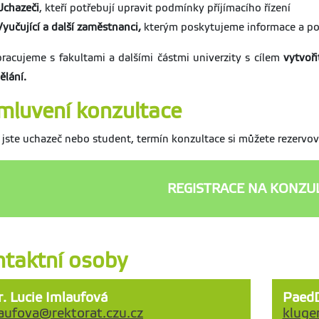
Uchazeči
, kteří potřebují upravit podmínky příjímacího řízení
Vyučující a další zaměstnanci,
kterým poskytujeme informace a p
racujeme s fakultami a dalšími částmi univerzity s cílem
vytvoři
ělání.
luvení konzultace
jste uchazeč nebo student, termín konzultace si můžete rezervo
REGISTRACE NA KONZU
taktní osoby
. Lucie Imlaufová
PaedD
aufova@rektorat.czu.cz
kluge