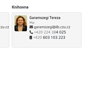
Knihovna
Garamszegi Tereza
Mgr.
czu.cz
garamszegi@lib.czu.cz
+420
224 38
4 025
+420
603 103 223