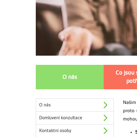
Co jsou 
O nás
pot
Našim 
O nás
proto 
Domluvení konzultace
mohou 
Kontaktní osoby